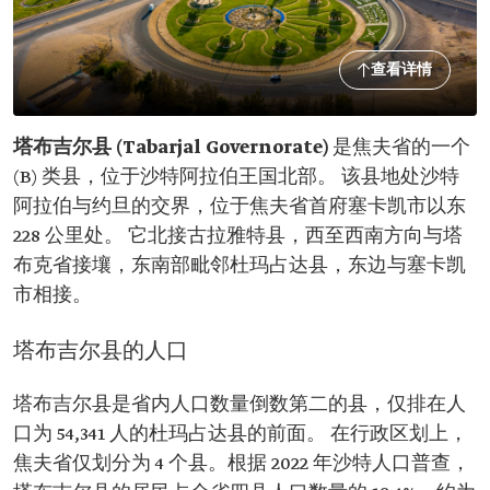
查看详情
塔布吉尔
县 (Tabarjal Governorate)
是焦夫省的一个
(B) 类县，位于沙特阿拉伯王国北部。 该县地处沙特
阿拉伯与约旦的交界，位于焦夫省首府塞卡凯市以东
228 公里处。 它北接古拉雅特县，西至西南方向与塔
布克省接壤，东南部毗邻杜玛占达县，东边与塞卡凯
市相接。
塔布吉尔县的人口
塔布吉尔县是省内人口数量倒数第二的县，仅排在人
口为 54,341 人的杜玛占达县的前面。 在行政区划上，
焦夫省仅划分为 4 个县。根据 2022 年沙特人口普查，