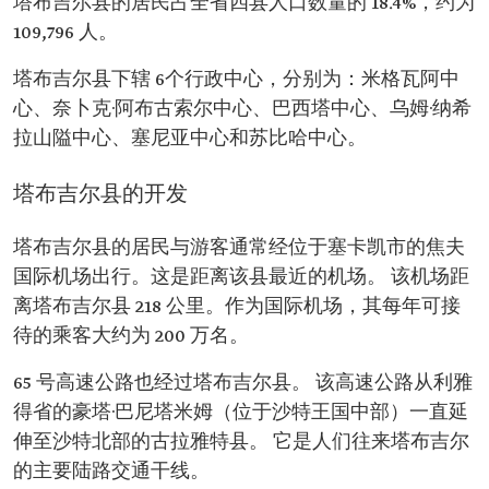
塔布吉尔县的居民占全省四县人口数量的 18.4%，约为
109,796 人。
塔布吉尔县下辖 6个行政中心，分别为：米格瓦阿中
心、奈卜克·阿布古索尔中心、巴西塔中心、乌姆·纳希
拉山隘中心、塞尼亚中心和苏比哈中心。
塔布吉尔县的开发
塔布吉尔县的居民与游客通常经位于塞卡凯市的焦夫
国际机场出行。这是距离该县最近的机场。 该机场距
离塔布吉尔县 218 公里。作为国际机场，其每年可接
待的乘客大约为 200 万名。
65 号高速公路也经过塔布吉尔县。 该高速公路从利雅
得省的豪塔·巴尼塔米姆（位于沙特王国中部）一直延
伸至沙特北部的古拉雅特县。 它是人们往来塔布吉尔
的主要陆路交通干线。