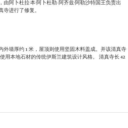
目，由阿卜杜拉·本·阿卜杜勒-阿齐兹·阿勒沙特国王负责出
真寺进行了修复。
外墙厚约 1 米，屋顶则使用坚固木料盖成。并该清真寺
映了使用本地石材的传统伊斯兰建筑设计风格。 清真寺长 42