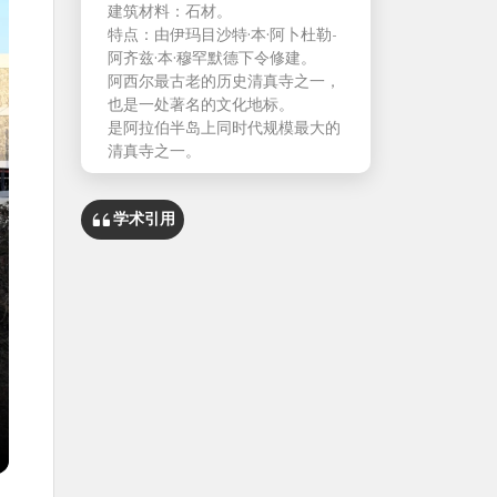
建筑材料：石材。
特点：由伊玛目沙特·本·阿卜杜勒-
阿齐兹·本·穆罕默德下令修建。
阿西尔最古老的历史清真寺之一，
也是一处著名的文化地标。
是阿拉伯半岛上同时代规模最大的
清真寺之一。
学术引用