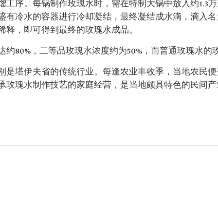
馏工序。每锅制作玫瑰水时，需在特制大锅中放入约1.3
盛有冷水的容器进行冷却凝结，最终凝结成水滴，滴入名
稀释，即可得到最终的玫瑰水成品。
约80%，二等品玫瑰水浓度约为50%，而普通玫瑰水的玫
别是塔伊夫省的传统行业。每逢农业丰收季，当地农民便
承玫瑰水制作技艺的家庭经营，是当地颇具特色的民间产