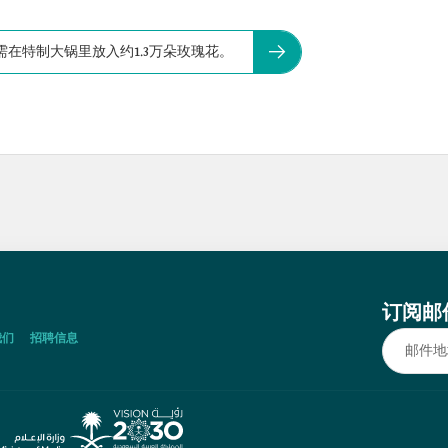
在特制大锅里放入约1.3万朵玫瑰花。
订阅邮
我们
招聘信息