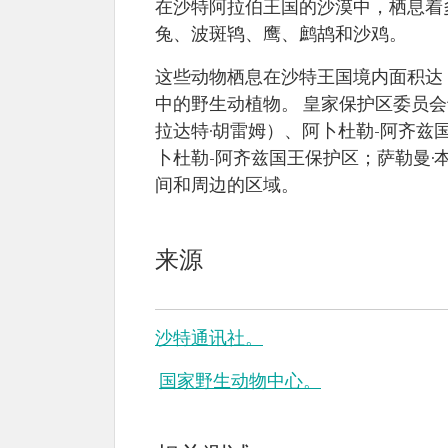
在沙特阿拉伯王国的沙漠中，栖息着
兔、波斑鸨、鹰、鹧鸪和沙鸡。
这些动物栖息在沙特王国境内面积达 
中的野生动植物。 皇家保护区委员会于
拉达特·胡雷姆）、阿卜杜勒-阿齐兹
卜杜勒-阿齐兹国王保护区；萨勒曼·
间和周边的区域。
来源
沙特通讯社。
国家野生动物中心。