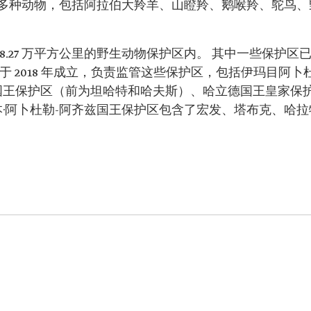
多种动物，包括阿拉伯大羚羊、山瞪羚、鹅喉羚、鸵鸟、
8.27 万平方公里的野生动物保护区内。 其中一些保护
 2018 年成立，负责监管这些保护区，包括伊玛目阿卜杜
国王保护区（前为坦哈特和哈夫斯）、哈立德国王皇家保护
本·阿卜杜勒-阿齐兹国王保护区包含了宏发、塔布克、哈