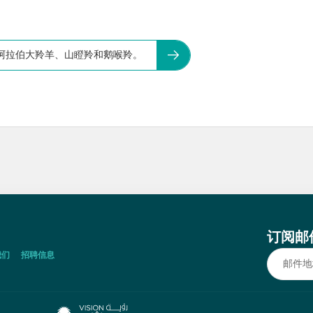
阿拉伯大羚羊、山瞪羚和鹅喉羚。
订阅邮
我们
招聘信息