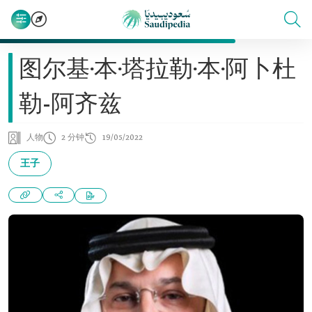
图尔基·本·塔拉勒·本·阿卜杜
勒-阿齐兹
人物
2 分钟
19/05/2022
王子