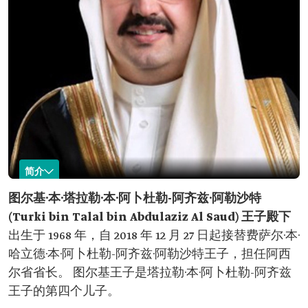
简介
图尔基·本·塔拉勒·本·阿卜杜勒-阿齐兹
图尔基·本·塔拉勒·本·阿卜杜勒-阿齐兹·阿勒沙特
(Turki bin Talal bin Abdulaziz Al Saud) 王子殿下
名称：图尔基·本·
出生时间：1968 年。
塔拉勒·本·阿卜杜
现任职位：阿西尔省省长。
出生于 1968 年，自 2018 年 12 月 27 日起接替费萨尔·本·
勒-阿齐兹·阿勒沙
任职时间：2018 年。
哈立德·本·阿卜杜勒-阿齐兹·阿勒沙特王子，担任阿西
特王子。
教育背景：
尔省省长。 图尔基王子是塔拉勒·本·阿卜杜勒-阿齐兹
政治学学士。 桑赫斯特皇家军事学院证书。
美国陆军航空学院证书。
王子的第四个儿子。
曾任职位：阿西尔省副省长。