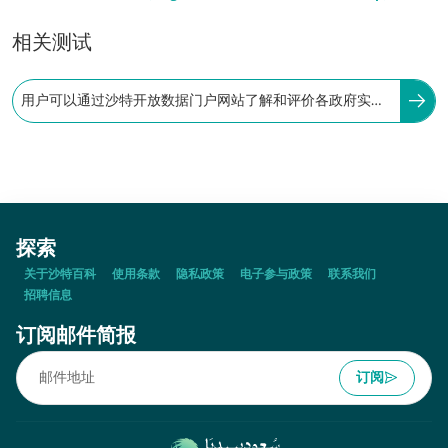
相关测试
用户可以通过沙特开放数据门户网站了解和评价各政府实体
的工作情况，并发表针对性意见。
探索
关于沙特百科
使用条款
隐私政策
电子参与政策
联系我们
招聘信息
订阅邮件简报
订阅