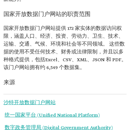
国家开放数据门户网站的职责范围
国家开放数据门户网站提供 172 家实体的数据访问权
限，涵盖人口、经济、投资、劳动力、卫生、技术、
运输、交通、气候、环境和社会等不同领域。 这些数
据的使用不受任何技术、财务或法律限制，并且以多
种格式提供，包括Excel、CSV、XML、JSON 和 PDF。
该门户网站拥有约 6,549 个数据集。
来源
沙特开放数据门户网站
统一国家平台 (Unified National Platform)
数字政务管理局 (Digital Government Authority)