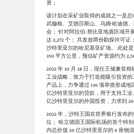
资；
该计划在采矿业取得的成就之一是总收入达到
武穆格、艾德莎斯山、乌姆·哈迪德
会； 针对阿拉伯-努比亚地盾区域开
达 2,272 个； 共发放两份勘探许可
沙特里亚尔的哈尼基亚矿场。 此处
350 平方公里，预估矿产资源约为 2
2022 年 10 月 18 日，现任王储
工业战略，致力于打造能吸引投资的工业
产品上，力争通过 136 项举措形成
亿沙特里亚尔的贷款，用于支持工业、能
亿沙特里亚尔的外国投资，力求到 203
2022 年，沙特王国在世界银行发布的物
位； 哈立德国王国际机场的首个特
内总价值 20 亿沙特里亚尔的 6 座物