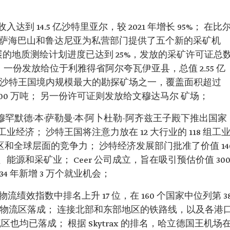
 14.5 亿沙特里亚尔，较 2021 年增长 95%； 在比
、萨海巴山和鲁达尼亚为私营部门提供了五个新的采矿机
展的地质测绘计划进度已达到 25%，发放的采矿许可证总
证：一份发放给位于利雅得省阿尔夸瓦伊亚县，总值 2.55 亿
是沙特王国境内规模最大的勘探矿场之一，覆盖面积超过
,500 万吨； 另一份许可证则发放给文穆达马尔 矿场；
兼首相穆罕默德·本·萨勒曼·本·阿卜杜勒-阿齐兹王子殿下推出国家
经济； 沙特王国将注意力放在 12 大行业的 118 组工
地区和全球层面的竞争力； 沙特经济发展部门批准了价值 14
源和采矿业； Ceer 公司成立，旨在吸引预估价值 30
4 年新增 3 万个就业机会；
流绩效指数中排名上升 17 位，在 160 个国家中位列第 3
别物流区落成； 连接北部和东部地区的铁路线，以及各港
流区也均已落成； 根据 Skytrax 的排名，哈立德国王机场