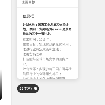
主要目标
信息框
计划名称：国家工业发展和物流计
划。 类别：为实现沙特 2030 愿景而
推出的其中一项计划。
推出时间：2019 年。
主要目标：实现资源的最优利用；
改进行业特定政策和立法；
改善贸易差额；
打造能与全球市场竞争的国内产
业。
计划宏愿：实现沙特王国在可再生
能源行业的全球领先地位；
油气行业本地化内容比例提至
75%；
学术引用
最大限度地提高对 GDP 的贡献，
达到 1,760 亿沙特里亚尔；
·
创造超过 219,000 个就业岗位； 本