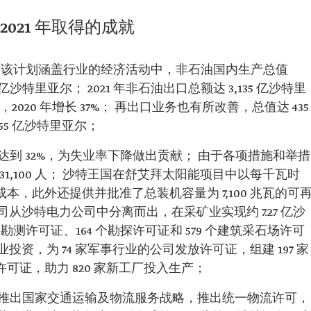
021 年取得的成就
21 年该计划涵盖行业的经济活动中，非石油国内生产总值
,135 亿沙特里亚尔； 2021 年非石油出口总额达 3,135 亿沙特里
020 年增长 37%； 再出口业务也有所改善，总值达 435
355 亿沙特里亚尔；
率达到 32%，为失业率下降做出贡献； 由于各项措施和举措
1,100 人； 沙特王国在舒艾拜太阳能项目中以每千瓦时
成本，此外还提供并批准了总装机容量为 7,100 兆瓦的可
从沙特电力公司中分离而出，在采矿业实现约 7.27 亿沙
勘测许可证、164 个勘探许可证和 579 个建筑采石场许可
工业投资，为 74 家军事行业的公司发放许可证，组建 197 家
许可证，助力 820 家新工厂投入生产；
括：推出国家交通运输及物流服务战略，推出统一物流许可，