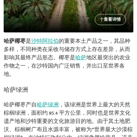
查看详情
哈萨椰枣
是
沙特阿拉伯
的重要本土产品之一，其品种
多样，不同种类在采收与储存方式上存在差异，从而
影响其最终产品形态。椰枣是
哈萨
地区最突出的农业
作物之一，在沙特国内广泛销售，并出口至世界各
地。
哈萨绿洲
哈萨椰枣产自
哈萨绿洲
，该绿洲是世界上最大的天然
棕榈绿洲，面积约 85.4 平方公里，同时也是世界文化
遗产地和沙特重要的文化旅游目的地。由于其土地肥
沃、棕榈树广布且水源丰富，被称为“世界最大沙漠棕