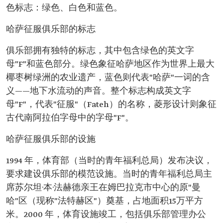
色标志：绿色、白色和蓝色。
哈萨征服俱乐部的标志
俱乐部拥有独特的标志，其中包含绿色的英文字
母"F"和蓝色部分。绿色象征哈萨地区作为世界上最大
椰枣树绿洲的农业遗产，蓝色则代表"哈萨"一词的含
义——地下水流动的声音。整个标志构成英文字
母"F"，代表"征服"（Fateh）的名称，菱形设计则象征
古代南阿拉伯字母中的字母"F"。
哈萨征服俱乐部的设施
1994 年，体育部（当时的青年福利总局）发布决议，
要求建设俱乐部的模范设施。当时的青年福利总局主
席苏尔坦·本·法赫德亲王在姆巴拉克市中心的原"曼
哈"区（现称"法特赫区"）奠基，占地面积15万平方
米。2000 年，体育设施竣工，包括俱乐部管理办公