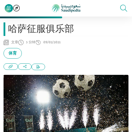
哈萨征服俱乐部
文章
5 分钟
09/02/2021
体育