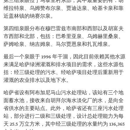
第三组泉眼位于马泰里村东部，其中最重要的有：胡
维拉特泉、乌姆赞布尔泉、贾迪达泉、哈基卡泉和靠
近盖林镇的纳赛尔泉。
第四组泉眼分布在穆巴雷兹市南部和西部以及胡富夫
市西部和北部，包括：巴希里亚泉、乌姆赫里桑泉、
萨姆哈泉、纳吉姆泉、马尔贾恩泉和扎瓦维泉。
最后一个泉眼于 1996 年干涸，因此目前依赖其他水源
来满足哈萨绿洲灌溉和排水项目的需求，这些水源包
括：经三级处理的污水、经哈萨项目处理后重新用于
灌溉的农业排水以及地下水。
哈萨省设有阿布加尼马山污水处理站，该站有三个地
面蓄水池，接收来自胡拜尔海水淡化厂的水，是向全
省供水的主要站点。此外，哈萨省还有三座污水处理
站，部分进行二级和三级处理，设计总处理能力为每
天 25.5 万立方米，其中经三级处理的水量约为 136,365