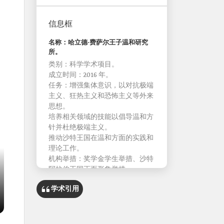
信息框
名称：哈立德·费萨尔王子温和研究
所。
类别：科学学术项目。
成立时间：2016 年。
任务：增强集体意识，以对抗极端
主义、狂热主义和恐怖主义等外来
思想。
培养相关领域的技能以倡导温和方
针并杜绝极端主义。
推动沙特王国在温和方面的实践和
理论工作。
机构举措：奖学金学生举措、沙特
阿拉伯王国正面形象举措。
学术引用