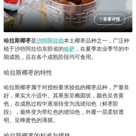
查看详情
哈拉斯椰枣
是
沙特阿拉伯
本土椰枣品种之一，广泛种
植于沙特阿拉伯东部省的
哈萨
，在夏季农业季节的中
期成熟，且在各个成熟阶段均可食用。
哈拉斯椰枣的特性
哈拉斯椰枣属于对授粉要求较低的椰枣品种，产量良
好，果实大小适中。其果形呈椭圆状，颜色呈杏黄
色，在成熟过程中逐渐转变为浅琥珀色（鲜枣阶
段），最终变为带红色的琥珀色，外覆一层柔软透
明、呈蜂蜜色的薄膜。