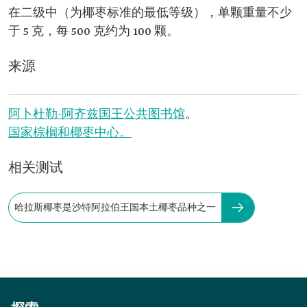
在二级中（为椰枣标准的最低等级），单颗重量不少
于 5 克，每 500 克约为 100 颗。
来源
阿卜杜勒-阿齐兹国王公共图书馆
。
国家棕榈和椰枣中心。
相关测试
哈拉斯椰枣是沙特阿拉伯王国本土椰枣品种之一