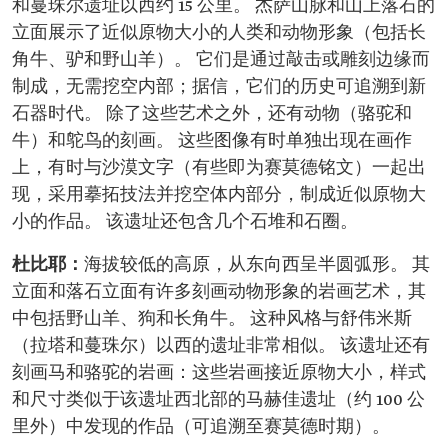
和蔓珠尔遗址以西约 15 公里。 杰萨山脉和山上落石的
立面展示了近似原物大小的人类和动物形象（包括长
角牛、驴和野山羊）。 它们是通过敲击或雕刻边缘而
制成，无需挖空内部；据信，它们的历史可追溯到新
石器时代。 除了这些艺术之外，还有动物（骆驼和
牛）和鸵鸟的刻画。 这些图像有时单独出现在画作
上，有时与沙漠文字（有些即为赛莫德铭文）一起出
现，采用摹拓技法并挖空体内部分，制成近似原物大
小的作品。 该遗址还包含几个石堆和石圈。
杜比耶：
海拔较低的高原，从东向西呈半圆弧形。 其
立面和落石立面有许多刻画动物形象的岩画艺术，其
中包括野山羊、狗和长角牛。 这种风格与舒伟米斯
（拉塔和蔓珠尔）以西的遗址非常相似。 该遗址还有
刻画马和骆驼的岩画：这些岩画接近原物大小，样式
和尺寸类似于该遗址西北部的马赫佳遗址（约 100 公
里外）中发现的作品（可追溯至赛莫德时期）。