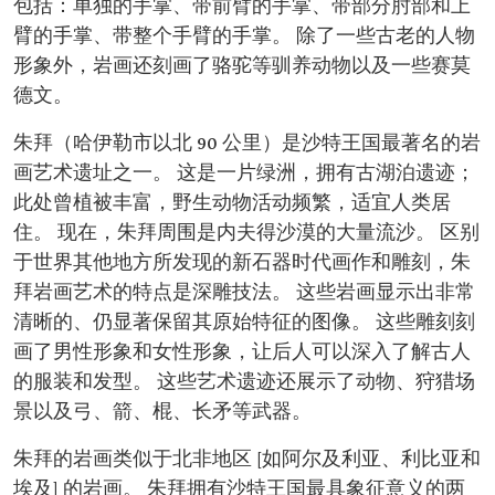
包括：单独的手掌、带前臂的手掌、带部分肘部和上
臂的手掌、带整个手臂的手掌。 除了一些古老的人物
形象外，岩画还刻画了骆驼等驯养动物以及一些赛莫
德文。
朱拜（哈伊勒市以北 90 公里）是沙特王国最著名的岩
画艺术遗址之一。 这是一片绿洲，拥有古湖泊遗迹；
此处曾植被丰富，野生动物活动频繁，适宜人类居
住。 现在，朱拜周围是内夫得沙漠的大量流沙。 区别
于世界其他地方所发现的新石器时代画作和雕刻，朱
拜岩画艺术的特点是深雕技法。 这些岩画显示出非常
清晰的、仍显著保留其原始特征的图像。 这些雕刻刻
画了男性形象和女性形象，让后人可以深入了解古人
的服装和发型。 这些艺术遗迹还展示了动物、狩猎场
景以及弓、箭、棍、长矛等武器。
朱拜的岩画类似于北非地区 [如阿尔及利亚、利比亚和
埃及] 的岩画。 朱拜拥有沙特王国最具象征意义的两