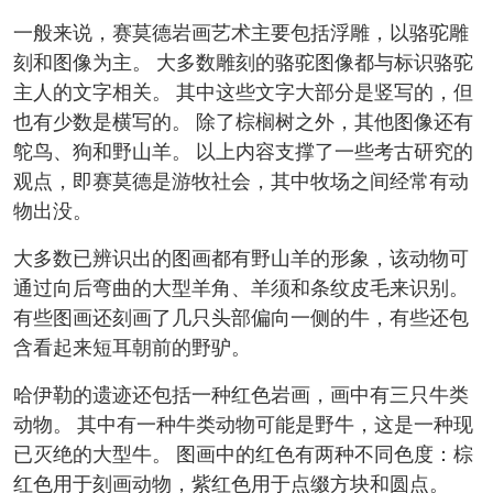
一般来说，赛莫德岩画艺术主要包括浮雕，以骆驼雕
刻和图像为主。 大多数雕刻的骆驼图像都与标识骆驼
主人的文字相关。 其中这些文字大部分是竖写的，但
也有少数是横写的。 除了棕榈树之外，其他图像还有
鸵鸟、狗和野山羊。 以上内容支撑了一些考古研究的
观点，即赛莫德是游牧社会，其中牧场之间经常有动
物出没。
大多数已辨识出的图画都有野山羊的形象，该动物可
通过向后弯曲的大型羊角、羊须和条纹皮毛来识别。
有些图画还刻画了几只头部偏向一侧的牛，有些还包
含看起来短耳朝前的野驴。
哈伊勒的遗迹还包括一种红色岩画，画中有三只牛类
动物。 其中有一种牛类动物可能是野牛，这是一种现
已灭绝的大型牛。 图画中的红色有两种不同色度：棕
红色用于刻画动物，紫红色用于点缀方块和圆点。