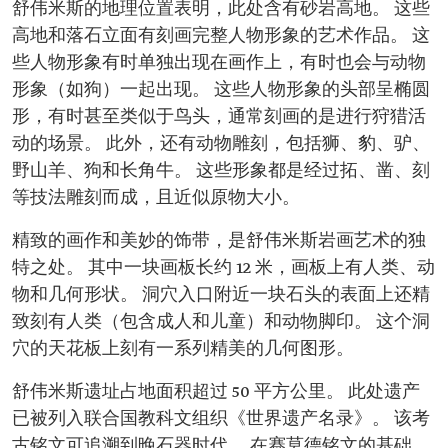
舒伟米斯的地理位置表明，此处含有砂岩高地。 这些
高地和落石立面有刻画完整人物形象的艺术作品。 这
些人物形象有时单独出现在画作上，有时也会与动物
形象（如狗）一起出现。 这些人物形象的头部呈椭圆
形，有时甚至类似于鸟头，通常刻画的是进行狩猎活
动的场景。 此外，还有动物雕刻，包括狮、豹、驴、
野山羊、狗和长角牛。 这些形象都是经过拓、凿、刻
等技法雕刻而成，且近似原物大小。
精致的画作和美妙的饰带，是舒伟米斯岩画艺术的独
特之处。 其中一块画板长约 12 米，画板上有人类、动
物和几何形状。 洞穴入口附近一块石头的表面上还精
致刻有人类（包含成人和儿童）和动物脚印。 这个洞
穴的天花板上刻有一系列精美的几何图形。
舒伟米斯遗址占地面积超过 50 平方公里。 此处遗产
已被列入联合国教科文组织《世界遗产名录》。 该考
古铭文可追溯到晚石器时代。 在赛莫德铭文的基础