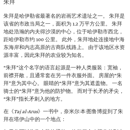
朱拜
朱拜是哈伊勒省最著名的岩画艺术遗址之一。 朱拜是
该省的市政当局之一，面积为 1.2 万平方公里。 朱拜
地处浩瀚的内夫得沙漠的中心，位于哈伊勒市西北，
距哈伊勒市约 100 公里。 此外，朱拜地处连接地中海
东海岸和内志高原的古商队线路上。 由于该地区水资
源丰富，因此朱拜的农业较为知名。
“朱拜”这个名字的语言起源是一种人类服装：宽袖，
前襟开敞，且通常套在另一件衣服外面。 房屋的“朱
拜”意为其中心。 眼睛的“朱拜”意为其遮盖物。 一名
骑士的“朱拜”意为他的防护物。 而对于长矛的矛尖，
“朱拜”指长矛刺入的地方。
在《
Taj al-Arus
》一书中，奈米尔·本·图鲁博提到了朱
拜在塔伊山中的一个地点：