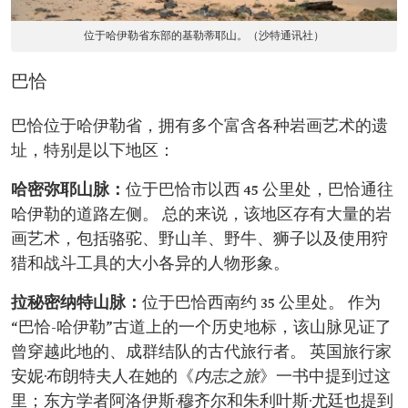
位于哈伊勒省东部的基勒蒂耶山。（沙特通讯社）
巴恰
巴恰位于哈伊勒省，拥有多个富含各种岩画艺术的遗
址，特别是以下地区：
哈密弥耶山脉：
位于巴恰市以西 45 公里处，巴恰通往
哈伊勒的道路左侧。 总的来说，该地区存有大量的岩
画艺术，包括骆驼、野山羊、野牛、狮子以及使用狩
猎和战斗工具的大小各异的人物形象。
拉秘密纳特山脉：
位于巴恰西南约 35 公里处。 作为
“巴恰-哈伊勒”古道上的一个历史地标，该山脉见证了
曾穿越此地的、成群结队的古代旅行者。 英国旅行家
安妮·布朗特夫人在她的《
内志之旅
》一书中提到过这
里；东方学者阿洛伊斯·穆齐尔和朱利叶斯·尤廷也提到