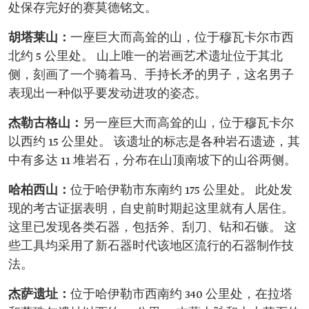
处保存完好的赛莫德铭文。
胡塔莱山：
一座巨大而高耸的山，位于穆瓦卡尔市西
北约 5 公里处。 山上唯一的岩画艺术遗址位于其北
侧，刻画了一个骑着马、手持长矛的男子，这名男子
表现出一种似乎要发动进攻的姿态。
杰勒古格山：
另一座巨大而高耸的山，位于穆瓦卡尔
以西约 15 公里处。 该遗址的标志是各种岩石遗迹，其
中有多达 11 堆岩石，分布在山顶南坡下的山谷两侧。
哈柏西山：
位于哈伊勒市东南约 175 公里处。 此处发
现的考古证据表明，自史前时期起这里就有人居住。
这里已发现各类石器，包括斧、刮刀、钻和石镞。 这
些工具均采用了新石器时代该地区流行的石器制作技
法。
杰萨遗址：
位于哈伊勒市西南约 340 公里处，在拉塔