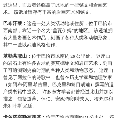
过这里，而后者还临摹了此地的一些铭文和岩画艺
术。 该遗址留存有丰富的岩画艺术和铭文。
巴布汗莱：
这是一处人类活动地或住所，位于巴恰市
西南部，靠近一个名为“盖瓦伊姆”的地区。 该遗址拥
有大量岩画艺术作品，刻画了各种人类和动物形象，
其中一些以武迪风格创作。
基勒蒂耶山：
位于巴恰市以南约 26 公里处。 这座山
的岩石上有许多古老的赛莫德铭文和岩画艺术，刻画
了可追溯到史前时期的各种人类和动物形态。 这座山
曾见于阿拉伯的诗歌中，也曾在历史学家和地理学家
（如阿布·阿里·希吉里、巴克里和筛目胡迪）撰写的遗
产类书籍中提及。 许多东方学者都曾经过此山并加以
描述，包括道蒂、休伯、安妮·布朗特夫人、穆齐尔和
朱利叶斯·尤廷。
卡尔塔宰勒高阀基
：
位于巴恰市西南约 11 公里处。 该