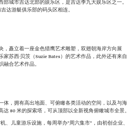
西部城市吉达北部的娱乐区，是吉达季九大娱乐区之一。
端与吉达游艇俱乐部的码头区相连。
央，矗立着一座金色猎鹰艺术雕塑，双翅朝海岸方向展
西·贝茨（Suzie Bates）的艺术作品，此外还有来自
织融合艺术作品。
一体，拥有高出地面、可俯瞰各类活动的空间，以及与海
达 80 米的探索塔，可从顶部以全新视角俯瞰城市全景
售货机、儿童游乐设施，每周举办"周六集市"，由初创企业、