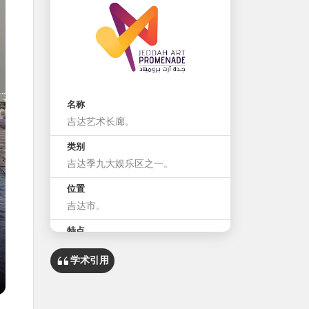
名称
吉达艺术长廊。
类别
吉达季九大娱乐区之一。
位置
吉达市。
特点
学术引用
海滨延伸1.2公里。
北端与吉达游艇俱乐部的码头区相
连。