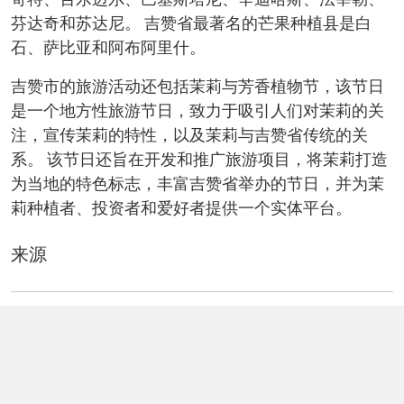
奇特、百乐迈尔、巴基斯塔尼、辛迪哈斯、法宰勒、
芬达奇和苏达尼。 吉赞省最著名的芒果种植县是白
石、萨比亚和阿布阿里什。
吉赞市的旅游活动还包括茉莉与芳香植物节，该节日
是一个地方性旅游节日，致力于吸引人们对茉莉的关
注，宣传茉莉的特性，以及茉莉与吉赞省传统的关
系。 该节日还旨在开发和推广旅游项目，将茉莉打造
为当地的特色标志，丰富吉赞省举办的节日，并为茉
莉种植者、投资者和爱好者提供一个实体平台。
来源
统计总局 (General Authority for Statistics)。
市政和住房部。
沙特地质调查局 (Saudi Geological Survey)。