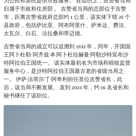
为公民和居民提供市政服务。 在组织上，吉赞省当局
归属于市政和住房部 。 吉赞省当局的总部位于吉赞
市，距离吉赞省政府总部约 1 公里，该实体下辖 25 个
县政府，包括萨比亚、阿布阿里什、萨米达、费法、
太瓦尔、白石、法拉桑和带迈德。
吉赞省当局的成立可以追溯到 1932 年，同年，开国国
王阿卜杜勒-阿齐兹·本·阿卜杜拉赫曼·阿勒沙特宣布沙
特阿拉伯王国统一。 该实体最初名为市场和税收监督
服务中心，是沙特阿拉伯王国最古老的省级当局之
一。 伊萨·法塔尔·丁·阿奇利担任首位吉赞省长，此
后，该当局不断发展。 直到 2023 年，约 16 名省长和
秘书继任了该职位。