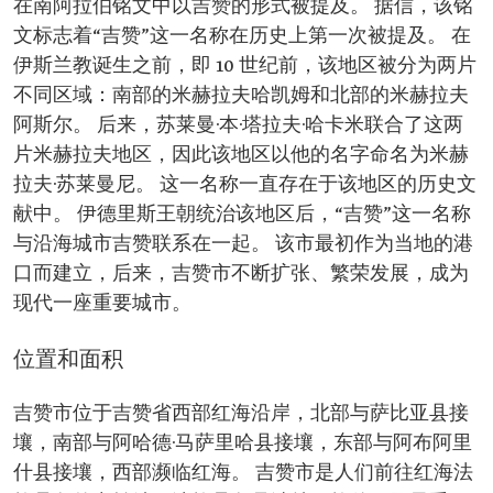
在南阿拉伯铭文中以吉赞的形式被提及。 据信，该铭
文标志着“吉赞”这一名称在历史上第一次被提及。 在
伊斯兰教诞生之前，即 10 世纪前，该地区被分为两片
不同区域：南部的米赫拉夫哈凯姆和北部的米赫拉夫
阿斯尔。 后来，苏莱曼·本·塔拉夫·哈卡米联合了这两
片米赫拉夫地区，因此该地区以他的名字命名为米赫
拉夫·苏莱曼尼。 这一名称一直存在于该地区的历史文
献中。 伊德里斯王朝统治该地区后，“吉赞”这一名称
与沿海城市吉赞联系在一起。 该市最初作为当地的港
口而建立，后来，吉赞市不断扩张、繁荣发展，成为
现代一座重要城市。
位置和面积
吉赞市位于吉赞省西部红海沿岸，北部与萨比亚县接
壤，南部与阿哈德·马萨里哈县接壤，东部与阿布阿里
什县接壤，西部濒临红海。 吉赞市是人们前往红海法