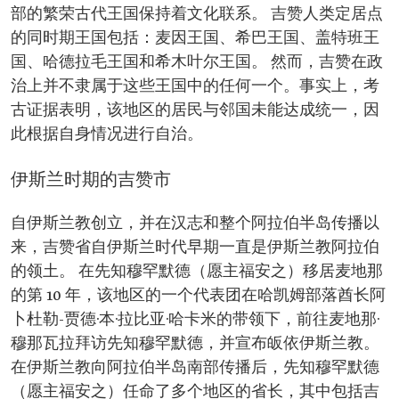
部的繁荣古代王国保持着文化联系。 吉赞人类定居点
的同时期王国包括：麦因王国、希巴王国、盖特班王
国、哈德拉毛王国和希木叶尔王国。 然而，吉赞在政
治上并不隶属于这些王国中的任何一个。事实上，考
古证据表明，该地区的居民与邻国未能达成统一，因
此根据自身情况进行自治。
伊斯兰时期的吉赞市
自伊斯兰教创立，并在汉志和整个阿拉伯半岛传播以
来，吉赞省自伊斯兰时代早期一直是伊斯兰教阿拉伯
的领土。 在先知穆罕默德（愿主福安之）移居麦地那
的第 10 年，该地区的一个代表团在哈凯姆部落酋长阿
卜杜勒-贾德·本·拉比亚·哈卡米的带领下，前往麦地那·
穆那瓦拉拜访先知穆罕默德，并宣布皈依伊斯兰教。
在伊斯兰教向阿拉伯半岛南部传播后，先知穆罕默德
（愿主福安之）任命了多个地区的省长，其中包括吉