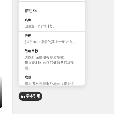
信息框
名称
卫生部门转型计划。
类别
沙特 2030 愿景的其中一项计划。
战略目标
为医疗保健服务提质增效。
建立便利的医疗保健服务获取渠
道。
成就
将患者对医院服务满意度提升至
77.89%。
节省提供医疗保健服务所需时间。
学术引用
推出 SEHA 线上医院。
接受约 1.08 亿次预约，共服务
2,600 万受益人次。