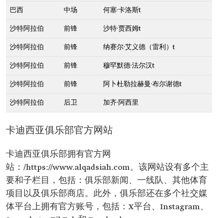
巴西
中场
何塞·卡洛斯t
沙特阿拉伯
前锋
沙特·贾西姆t
沙特阿拉伯
前锋
纳赛尔·艾义德（雷利）t
沙特阿拉伯
前锋
穆罕默德·法尔汉t
沙特阿拉伯
前锋
阿卜杜勒拉赫曼·布尔谢德t
沙特阿拉伯
后卫
加齐·阿西里
卡迪西亚俱乐部官方网站
卡迪西亚俱乐部拥有官方网
站：/https://www.alqadsiah.com。该网站设有多个主
要和子栏目，包括：俱乐部新闻、一线队、其他体育
项目以及俱乐部商店。此外，俱乐部还在多个社交媒
体平台上拥有官方账号，包括：X平台、Instagram、