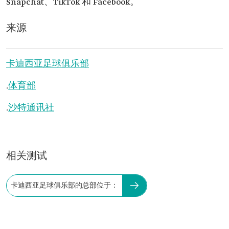
Snapchat、TikTok 和 Facebook。
来源
卡迪西亚足球俱乐部
.
体育部
.
沙特通讯社
相关测试
卡迪西亚足球俱乐部的总部位于：