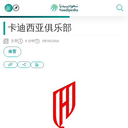
卡迪西亚俱乐部
文章
6 分钟
09/02/2021
体育