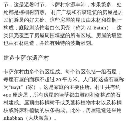
节，这是避暑时节。卡萨村水源丰沛，水果繁多，处
处都是棕榈树荫蔽。 村庄广场和石墙建筑的房屋是居
民们避暑的好去处。这些房屋的屋顶由木材和棕榈叶
构成，庭院则装饰着白色贝壳（称为 Al-Batah），这
类贝壳覆盖了房屋周围墙壁的所有区域。房屋的墙壁
也由石材建造，并饰有独特的波斯雕刻。
建造卡萨尔遗产村
卡萨尔村由多个街区组成。每个街区包括一组石屋，
每座石屋的面积不超过 20 平方米。人们将这些石屋称
为“Bayt”（家），这是家庭的主要住所。村里共有约
400 座房屋，所有房屋的墙壁都由雕刻和修整过的石
材建成。屋顶由棕榈树干或叉茎棕植物木材以及棕榈
枝或爵床科植物的枝条构成。此外，房屋建造还采用
Khabban（大块海藻）。