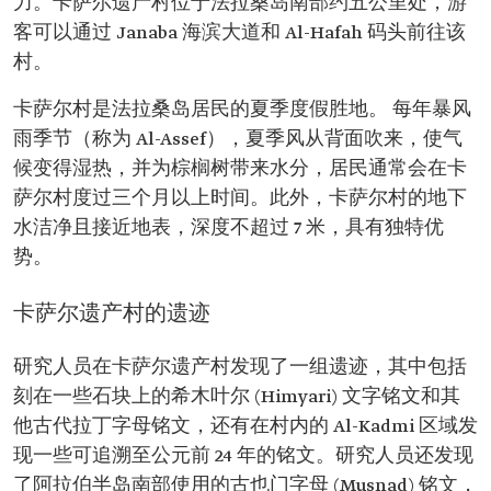
力。卡萨尔遗产村位于法拉桑岛南部约五公里处，游
客可以通过 Janaba 海滨大道和 Al-Hafah 码头前往该
村。
卡萨尔村是法拉桑岛居民的夏季度假胜地。 每年暴风
雨季节（称为 Al-Assef），夏季风从背面吹来，使气
候变得湿热，并为棕榈树带来水分，居民通常会在卡
萨尔村度过三个月以上时间。此外，卡萨尔村的地下
水洁净且接近地表，深度不超过 7 米，具有独特优
势。
卡萨尔遗产村的遗迹
研究人员在卡萨尔遗产村发现了一组遗迹，其中包括
刻在一些石块上的希木叶尔 (Himyari) 文字铭文和其
他古代拉丁字母铭文，还有在村内的 Al-Kadmi 区域发
现一些可追溯至公元前 24 年的铭文。研究人员还发现
了阿拉伯半岛南部使用的古也门字母 (Musnad) 铭文，