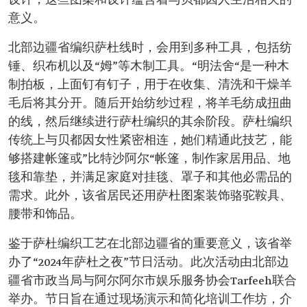
设计，这些图案和设计蕴含着与贝都因人生活相关的
意义。
北部边疆省编织萨杜线时，会用到多种工具，包括纺
锤、织布机以及“姆”等木制工具。“明法舍“是一种木
制拍板，上面钉有钉子，用于在收集、清洗和干燥羊
毛后将其分开。随后开始纺纱过程，将羊毛纺成扭曲
的线，然后继续进行萨杜编织的其余阶段。萨杜编织
传统上与贝都因女性紧密相连，她们精通此技艺，能
够搭建帐篷或”比特沙阿尔“帐篷，制作家居用品、地
毯和靠垫，并满足家庭对挂毯、罩子和其他必需品的
需求。此外，该省居民还用萨杜图案装饰骆驼鞍具、
腰带和饰品。
鉴于萨杜编织工艺在北部边疆省的重要意义，该省举
办了“2024年萨杜之夜”节日活动。此次活动由北部边
疆省市政当局与阿尔阿尔市娱乐服务协会Tarfeeh联合
举办。节日旨在通过现场演示和简化培训工作坊，介