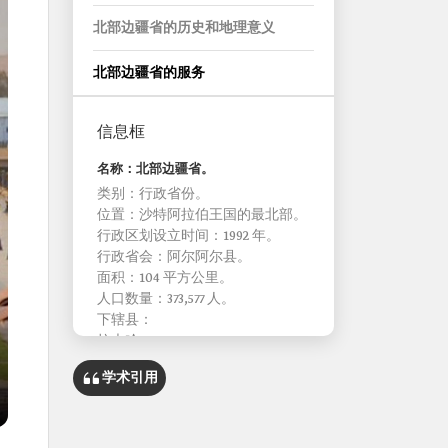
北部边疆省的历史和地理意义
北部边疆省的服务
信息框
名称：北部边疆省。
类别：行政省份。
位置：沙特阿拉伯王国的最北部。
行政区划设立时间：1992 年。
行政省会：阿尔阿尔县。
面积：104 平方公里。
人口数量：373,577 人。
下辖县：
拉夫哈。
图赖夫。
学术引用
Al-Uwayqilah。
行政中心数量：28 个中心。 机
场：
阿尔阿尔区域机场。 拉夫哈机场。