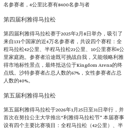
名参赛者，4公里比赛有8400名参与者
第四届利雅得马拉松
第四届利雅得马拉松赛于2025年2月8日举办，吸引了
来自131个国家的近4万名参赛者，共设四个赛程：全
程马拉松42公里、半程马拉松21公里、10公里赛和4公
里家庭跑。参赛者沿途既可挑战自我，又能领略利雅
得市地标性景点，最终抵达位于Kingdom Arena的终
点线。沙特参赛者占总人数的67%，女性参赛者占总
人数的40%。
第五届利雅得马拉松
第五届利雅得马拉松于2026年1月25日至31日举行，并
首次在努拉公主大学推出“利雅得马拉松节” 本届赛事
设有四个主要比赛项目：全程马拉松（42公里）、半