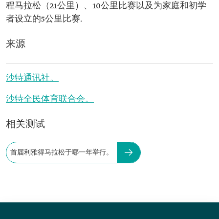
程马拉松（21公里）、10公里比赛以及为家庭和初学
者设立的5公里比赛.
来源
沙特通讯社。
沙特全民体育联合会。
相关测试
首届利雅得马拉松于哪一年举行。