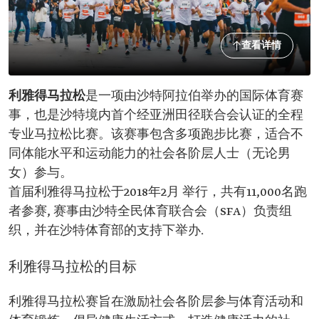
查看详情
利雅得马拉松
是一项由沙特阿拉伯举办的国际体育赛
事，也是沙特境内首个经亚洲田径联合会认证的全程
专业马拉松比赛。该赛事包含多项跑步比赛，适合不
同体能水平和运动能力的社会各阶层人士（无论男
女）参与。
首届利雅得马拉松于2018年2月 举行，共有11,000名跑
者参赛, 赛事由沙特全民体育联合会（SFA）负责组
织，并在沙特体育部的支持下举办.
利雅得马拉松的目标
利雅得马拉松赛旨在激励社会各阶层参与体育活动和