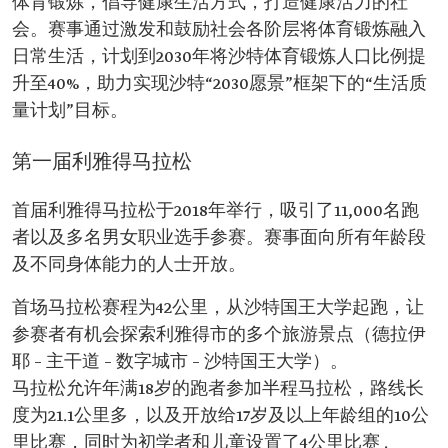
体育锻炼，倡导健康生活方式，打造健康活力的社
会。赛事通过激发和鼓励社会各阶层将体育锻炼融入
日常生活，计划到2030年将沙特体育锻炼人口比例提
升至40%，助力实现沙特“2030愿景”框架下的“生活质
量计划”目标。
第一届利雅得马拉松
首届利雅得马拉松于2018年举行，吸引了11,000名跑
者以及多名男女职业选手参赛。赛事面向所有年龄段
及不同身体能力的人士开放。
首场马拉松赛程为42公里，从沙特国王大学起跑，让
参赛者有机会探索利雅得市的多个旅游景点（德拉伊
耶 – 主干道 – 数字城市 – 沙特国王大学）。
马拉松允许年满18岁的跑者参加半程马拉松，路线长
度为21.1公里多，以及开放给17岁及以上年龄组的10公
里比赛，同时为初学者和儿童设置了4公里比赛 .