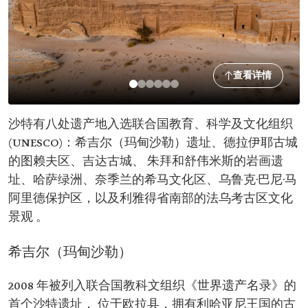
查看详情
沙特有八处遗产地入选联合国教育、科学及文化组织
(UNESCO)：希吉尔（玛甸沙勒）遗址、德拉伊耶古城
的图赖夫区、吉达古城、 朱拜和舒伟米斯的岩画遗
址、哈萨绿洲、奈季兰的希马文化区、乌鲁克·巴尼·马
阿里德保护区，以及利雅得省南部的法乌考古区文化
景观 。
希吉尔（玛甸沙勒）
2008 年被列入联合国教科文组织《世界遗产名录》的
首个沙特遗址， 位于欧拉县，拥有利哈亚尼王国的古