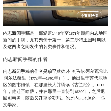
查看详情
内志新闻手稿
是一部涵盖1446年至1871年期间内志地区
新闻的手稿，尤其聚焦于第一、第二沙特王国时期以
及这两者之间发生的各类事件和情况。
内志新闻手稿的作者
内志新闻手稿的作者是穆罕默德·本·奥马尔·阿尔瓦希比
·阿尔法赫里（1772年—1861年））。他出生于苏代尔地
区的图韦姆镇，在那里长大并诵读《古兰经》。1813
年，他迁至哈萨，并在那里一直待到1820年，之后返
回图韦姆，随后又迁至哈勒玛。他是内志地区的一位
文学家。