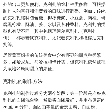
外的出口更加便利。克利扎的馅料种类多样，可根据
制作人的喜好和消费者的口味进行调整。例如，传统
的克利扎馅料包含糖、椰枣糖浆、小豆蔻、肉桂、研
磨黑柠檬、酥油、姜、水以及各种香料。克利扎的类
型也有所不同，其中包括玛姆尔克利扎（克利扎
饼）、椰枣糖浆克利扎、太妃糖克利扎和橄榄油克利
扎等。
尽管盖西姆省的传统美食中含有椰枣的甜点种类繁
多，如哈尼尼、马哈拉和卡什德，但克利扎依然被视
为该地区民间甜点的象征。
克利扎的制作方法
克利扎的制作过程分为两个阶段：第一阶段是准备克
利扎的面团混合物，然后将面团发酵，并用布覆盖约
20 至 30 分钟。面团由等量的全麦面粉、白面粉、