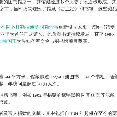
老的图书馆之一，其馆藏经过多个历史阶段逐步形成。其
寺火灾之前，当时火灾烧毁了馆藏《古兰经》和书籍，这些藏品
·本·阿卜杜勒拉赫曼·阿勒沙特
重新设立以来，该图书馆受
亚里为首任正式馆长。此后图书馆持续发展，直至 1990
勒沙特国王
为先知圣室文物与图书馆项目奠基。
744 平方米，馆藏超过 172,548 册图书、541 个书柜，涵
访客，年访问量超过 70 万人次。
书籍，例如 1902 年捐赠的穆罕默德·阿齐兹·瓦齐尔藏
馆藏。
及富人捐赠的文献，其中包括自 1184 年起保存至今的两