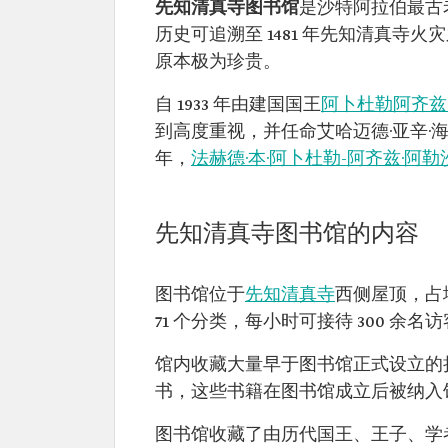
先知清真寺图书馆
是沙特阿拉伯最古
历史可追溯至 1481 年先知清真
原本极为珍贵。
自 1933 年由建国国王
阿卜杜勒阿齐兹
到高度重视，并任命艾哈迈德·亚辛·海
年，
法赫德·本·阿卜杜勒-阿齐兹·阿
先知清真寺图书馆的内容
图书馆位于
先知清真寺
西侧屋顶，占地 
71 个分类，每小时可接待 300 余名
馆内收藏大量早于图书馆正式设立的捐赠
书，这些书籍在图书馆成立后被纳入
图书馆收藏了由历代国王、王子、学者