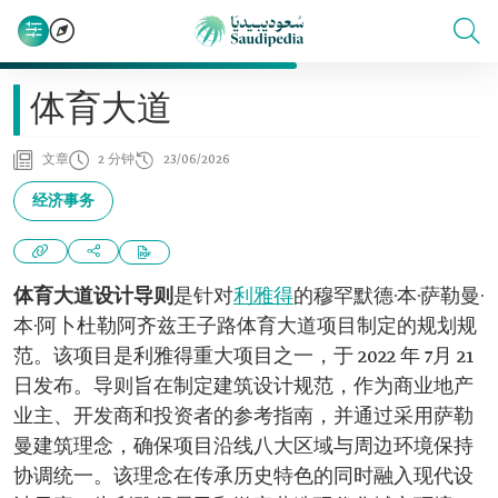
体育大道
文章
2 分钟
23/06/2026
经济事务
体育大道设计导则
是针对
利雅得
的穆罕默德·本·萨勒曼·
本·阿卜杜勒阿齐兹王子路体育大道项目制定的规划规
范。该项目是利雅得重大项目之一，于 2022 年 7月 21
日发布。导则旨在制定建筑设计规范，作为商业地产
业主、开发商和投资者的参考指南，并通过采用萨勒
曼建筑理念，确保项目沿线八大区域与周边环境保持
协调统一。该理念在传承历史特色的同时融入现代设