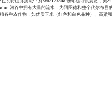
拉瓦特山脉溪流中的 Wadi Atoud 珊瑚礁可供观赏，美不
和 Rimalan 河谷中拥有大量的流水，为阿图德和整个代尔布县
种植各种农作物，如优质玉米（红色和白色品种）、高粱