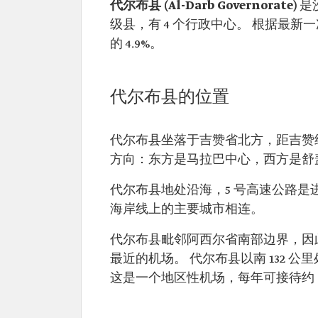
代尔布县
(Al-Darb Governorate)
是
级县，有 4 个行政中心。 根据最新一
的 4.9%。
代尔布县的位置
代尔布县坐落于吉赞省北方，距吉赞约 
方向：东方是马拉巴中心，西方是舒
代尔布县地处沿海，5 号高速公路
海岸线上的主要城市相连。
代尔布县毗邻阿西尔省南部边界，因此
最近的机场。 代尔布县以南 132 
这是一个地区性机场，每年可接待约 9