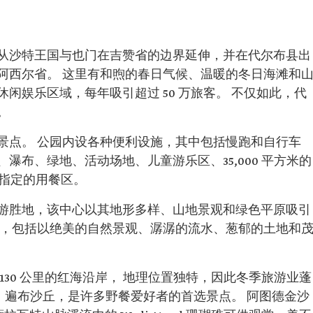
从沙特王国与也门在吉赞省的边界延伸，并在代尔布县出
阿西尔省。 这里有和煦的春日气候、温暖的冬日海滩和
闲娱乐区域，每年吸引超过 50 万旅客。 不仅如此，代
。
景点。 公园内设各种便利设施，其中包括慢跑和自行车
瀑布、绿地、活动场地、儿童游乐区、35,000 平方米的
和指定的用餐区。
游胜地，该中心以其地形多样、山地景观和绿色平原吸引
谷，包括以绝美的自然景观、潺潺的流水、葱郁的土地和
130 公里的红海沿岸， 地理位置独特，因此冬季旅游业蓬
公里，遍布沙丘，是许多野餐爱好者的首选景点。 阿图德金沙