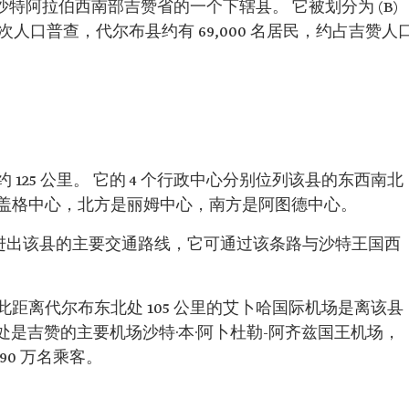
沙特阿拉伯西南部吉赞省的一个下辖县。 它被划分为 (B)
次人口普查，代尔布县约有 69,000 名居民，约占吉赞人
125 公里。 它的 4 个行政中心分别位列该县的东西南北
盖格中心，北方是丽姆中心，南方是阿图德中心。
是进出该县的主要交通路线，它可通过该条路与沙特王国西
距离代尔布东北处 105 公里的艾卜哈国际机场是离该县
公里处是吉赞的主要机场沙特·本·阿卜杜勒-阿齐兹国王机场，
0 万名乘客。