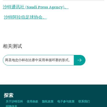
沙特通讯社 (Saudi Press Agency)。
沙特阿拉伯足球协会。
相关测试
两圣地忠仆杯在比赛中采用单循环赛的形式。
探索
关于沙特百科
使用条款
隐私政策
电子参与政策
联系我们
招聘信息