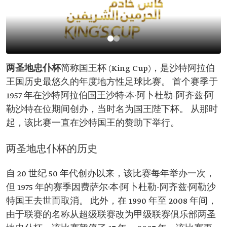
两圣地忠仆杯
简称国王杯 (King Cup)，是沙特阿拉伯
王国历史最悠久的年度地方性足球比赛。 首个赛季于
1957 年在沙特阿拉伯国王沙特·本·阿卜杜勒-阿齐兹·阿
勒沙特在位期间创办，当时名为国王陛下杯。 从那时
起，该比赛一直在沙特国王的赞助下举行。
两圣地忠仆杯的历史
自 20 世纪 50 年代创办以来，该比赛每年举办一次，
但 1975 年的赛季因费萨尔·本·阿卜杜勒-阿齐兹·阿勒沙
特国王去世而取消。 此外，在 1990 年至 2008 年间，
由于联赛的名称从超级联赛改为甲级联赛俱乐部两圣