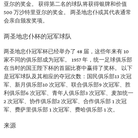
亚尔的奖金。 获得第二名的球队将获得银牌和价值
500 万沙特里亚尔的奖金。 两圣地忠仆或其代表通常
会亲自颁发奖项。
两圣地忠仆杯的冠军球队
两圣地忠仆冠军杯已经举办了 48 届，这些年来有 10
家不同的俱乐部成为冠军。 1957 年，统一足球俱乐部
在当时的国王陛下杯的首届比赛中赢得了奖杯。 以下
是冠军球队及其相应的夺冠次数：国民俱乐部13 次冠
军、新月俱乐部10 次冠军、联合俱乐部9 次冠军、胜
利俱乐部6 次冠军、青年人俱乐部3 次冠军、麦加统一
2 次冠军、协作俱乐部2 次冠军、合作俱乐部 1 次冠
军、费萨里俱乐部 1 次冠军、费哈俱乐部 1 次。
来源