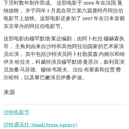
下历时数年制作而成。 这部电影于 2006 年在法国 戛
纳放映， 并于同年 5 月底在荷兰第六届鹿特丹阿拉伯
电影节上放映。这部电影还参加了 2007 年在日本首都
东京举办的阿拉伯电影节。
这部电影由穆罕默德·莱达编剧，由阿卜杜拉·穆赫森执
导， 主角则由来自沙特和其他阿拉伯国家的艺术家演
员出演， 其中包括沙特演员阿卜杜勒莫森·内姆尔和纳
伊夫·哈拉夫，科威特演员穆罕默德·曼苏尔，叙利亚演
员加桑·马苏德、穆纳·韦斯夫、法拉·布塞索和拉贾·费
尔哈特，以及黎巴嫩演员伊桑·萨迪。
来源
沙特电影节
沙特通讯社 (Saudi Press Agency)