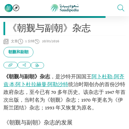
《朝觐与副朝》杂志
文章
1 分钟
20/05/2026
朝觐和副朝
《朝觐与副朝》杂志
，是沙特开国国王
阿卜杜勒-阿齐
兹·本·阿卜杜拉赫曼·阿勒沙特
统治时期创办的首份沙特
政府杂志，至今已有 70 多年历史。该杂志于 1947 年首
次出版，当时名为《朝觐》杂志；1970 年更名为《伊
斯兰团结》杂志；1993 年又恢复为原名。
《朝觐与副朝》杂志的发展