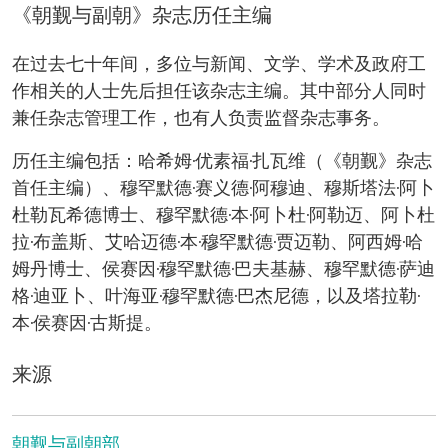
《朝觐与副朝》杂志历任主编
在过去七十年间，多位与新闻、文学、学术及政府工
作相关的人士先后担任该杂志主编。其中部分人同时
兼任杂志管理工作，也有人负责监督杂志事务。
历任主编包括：哈希姆·优素福·扎瓦维（《朝觐》杂志
首任主编）、穆罕默德·赛义德·阿穆迪、穆斯塔法·阿卜
杜勒瓦希德博士、穆罕默德·本·阿卜杜·阿勒迈、阿卜杜
拉·布盖斯、艾哈迈德·本·穆罕默德·贾迈勒、阿西姆·哈
姆丹博士、侯赛因·穆罕默德·巴夫基赫、穆罕默德·萨迪
格·迪亚卜、叶海亚·穆罕默德·巴杰尼德，以及塔拉勒·
本·侯赛因·古斯提。
来源
朝觐与副朝部。