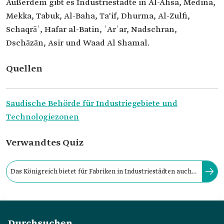
Außerdem gibt es Industriestädte in Al-Ahsa, Medina,
Mekka, Tabuk, Al-Baha, Ta'if, Dhurma, Al-Zulfi,
Schaqrāʾ, Hafar al-Batin, ʿArʿar, Nadschran,
Dschāzān, Asir und Waad Al Shamal.
Quellen
Saudische Behörde für Industriegebiete und
Technologiezonen
Verwandtes Quiz
Das Königreich bietet für Fabriken in Industriestädten auch
Anreize wie Zollbefreiungen und symbolische Mieten an.
Durchsuchen