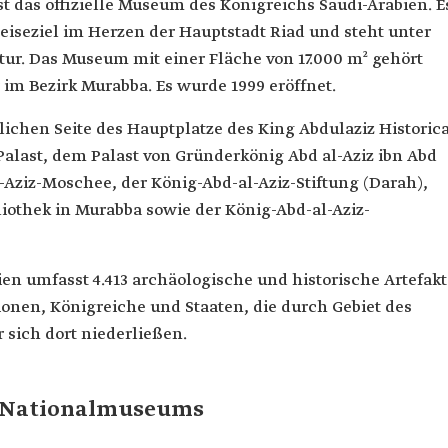
st das offizielle Museum des Königreichs Saudi-Arabien. E
 Reiseziel im Herzen der Hauptstadt Riad und steht unter
ltur. Das Museum mit einer Fläche von 17.000 m² gehört
 im Bezirk Murabba. Es wurde 1999 eröffnet.
lichen Seite des Hauptplatze des King Abdulaziz Historic
alast, dem Palast von Gründerkönig Abd al-Aziz ibn Abd
Aziz-Moschee, der König-Abd-al-Aziz-Stiftung (Darah),
liothek in Murabba sowie der König-Abd-al-Aziz-
n umfasst 4.413 archäologische und historische Artefakt
ionen, Königreiche und Staaten, die durch Gebiet des
 sich dort niederließen.
n Nationalmuseums