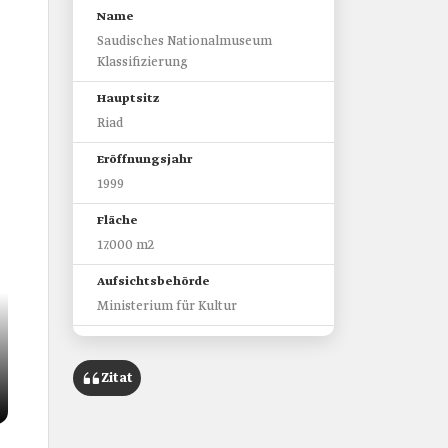
Name
Saudisches Nationalmuseum
Klassifizierung
Hauptsitz
Riad
Eröffnungsjahr
1999
Fläche
17.000 m2
Aufsichtsbehörde
Ministerium für Kultur
Anzahl der Artefakte
4.413 archäologische und
Zitat
historische Exponate