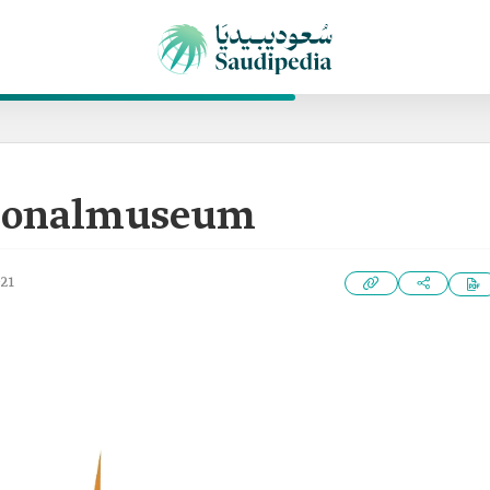
tionalmuseum
021