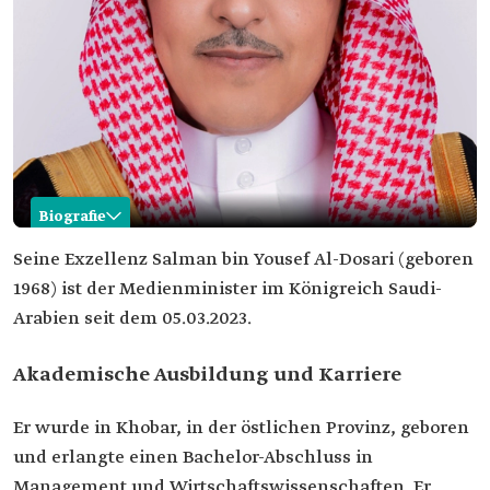
Biografie
Salman Al-Dosari
Seine Exzellenz Salman bin Yousef Al-Dosari (geboren
1968) ist der Medienminister im Königreich Saudi-
Name
Salman bin Yousef Al-Dosari Aktuelle Position
Arabien seit dem 05.03.2023.
Aktuelle
Medienminister.
Position
Akademische Ausbildung und Karriere
Geburtsjahr
1968
Geburtsort
Gouvernement Khobar, Östliche Provinz
Er wurde in Khobar, in der östlichen Provinz, geboren
Akademische
Bachelor-Abschluss in Management und
und erlangte einen Bachelor-Abschluss in
Qualifikationen
Wirtschaftswissenschaften Frühere Positionen
Management und Wirtschaftswissenschaften. Er