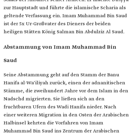
Imam des ersten saudischen Staats und
Befehlshaber von dessen Armeen Gründung des
zur Hauptstadt und führte die islamische Scharia als
ersten saudischen Staats im Jahr 1727
geltende Verfassung ein. Imam Muhammad Bin Saud
Amtszeit
40 Jahre
ist der 5x Ur-Großvater des Dieners der beiden
Wichtige
heiligen Stätten König Salman Bin Abdulziz Al Saud.
Ereignisse
Er übernahm 1727 das Emirat Diriyya. Er führte
zwölf Schlachten, um Riad zu annektieren.
Abstammung von Imam Muhammad Bin
Saud
Seine Abstammung geht auf den Stamm der Banu
Hanifa al-Wa'iliyah zurück, einen der adnanitischen
Stämme, die zweihundert Jahre vor dem Islam in den
Nadschd migrierten. Sie ließen sich an den
fruchtbaren Ufern des Wadi Hanifa nieder. Nach
einer weiteren Migration in den Osten der Arabischen
Halbinsel kehrten die Vorfahren von Imam
Muhammad Bin Saud ins Zentrum der Arabischen