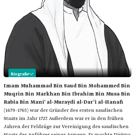
Biografie
Muhammad Bin Saud Bin Mohammed Bin
Imam Muhammad Bin Saud Bin Mohammed Bin
Muqrin
Muqrin Bin Markhan Bin Ibrahim Bin Musa Bin
Name
Imam Muhammad Bin Saud Bin Mohammed Bin
Rabia Bin Mani' al-Muraydi al-Dar’i al-Hanafi
Muqrin Bin Markhan Bin Ibrahim Bin Musa Bin
(1679–1765) war der Gründer des ersten saudischen
Rabia Bin Mani' al-Muraydi al-Hanafi Geburtsjahr
Staats im Jahr 1727. Außerdem war er in den frühen
Todesjahr
1765
Jahren der Feldzüge zur Vereinigung des saudischen
Positionen
Staats der Anführer seiner Armeen. Er machte Diriyya