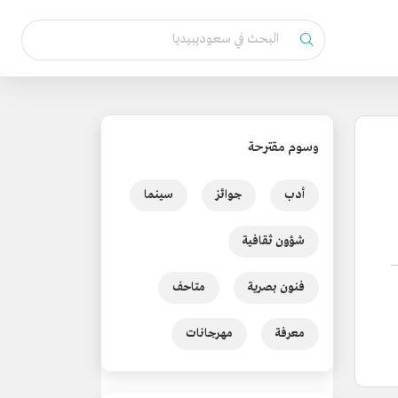
وسوم مقترحة
أدب
جوائز
سينما
شؤون ثقافية
فنون بصرية
متاحف
معرفة
مهرجانات