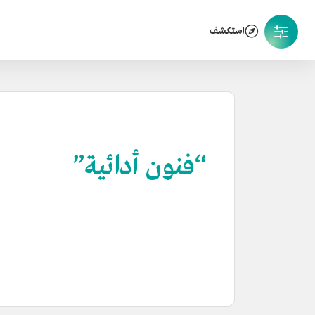
استكشف
“فنون أدائية”