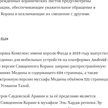
вреждённых коранических листов предусмотрены
зации, обеспечивающие уважительное обращение в
м Корана и исключающие их смешение с другими
ны»
орана Комплекс имени короля Фахда в 2019 году выпусти
дины» для мобильных устройств на платформах Android 
е версии Священного Корана: широко распространённую
даниях Медины и содержащего 604 страницы, а также
ктронную версию мусхафа Медины объёмом 521 страница
Усманом Тахой.
ров Саудовской Аравии и за её пределами является
о Священном Коране в мухафазе Эль-Хардж региона Эр-