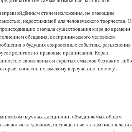
, предотвратив тем самым возможные разногласия.
непревзойдённым стилем изложения, не имеющим
ельностью, недостижимой для человеческого творчества. О
 происходивших с начала существования мира до времени
сполнением обещания, воспринимаемого человеком
сообщения о будущих сокровенных событиях, разъяснения
другие религиозно-правовые предписания. Коран
ванностью своих явных и скрытых смыслов без каких-либо
оторые, согласно исламскому вероучению, не могут
омплексом научных дисциплин, объединяемых общим
ватывают исследования, посвящённые этапам ниспослания