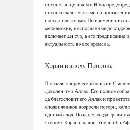
ниспослан целиком в Ночь предопреде
ниспосылался частями на протяжении
обстоятельствами. По времени ниспо
мекканские, ниспосланные до хиджры
включает 114 сур, а его предписания
актуальность во все времена.
Коран в эпоху Пророка
В начале пророческой миссии Священ
доволен ими Аллах. Его полное собр
да благословит его Аллах и приветств
сподвижников возросли потери, хали
единый свод. Позднее, когда среди м
чтениях Корана, халиф Усман ибн Аф