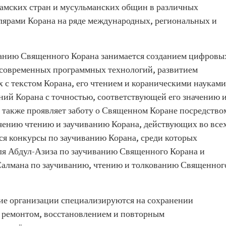
ламских стран и мусульманских общин в различных
лярами Корана на ряде международных, региональных и
данию Священного Корана занимается созданием цифровы
 современных программных технологий, развитием
 с текстом Корана, его чтением и кораническими науками
ний Корана с точностью, соответствующей его значению 
я также проявляет заботу о Священном Коране посредство
чению чтению и заучиванию Корана, действующих во все
тся конкурсы по заучиванию Корана, среди которых
я Абдул-Азиза по заучиванию Священного Корана и
Салмана по заучиванию, чтению и толкованию Священног
ие организации специализируются на сохранении
 ремонтом, восстановлением и повторным