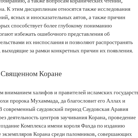
собиранию, а также вопросам коранических чтений,
на. К этим дисциплинам относятся также исследования
й, ясных и иносказательных аятов, а также причин
орых способствует более глубокому пониманию
могают избежать ошибочного представления об
тельствами их ниспослания и позволяют распространять
, выходящие за рамки конкретных причин их появления.
о Священном Коране
м вниманием халифов и правителей исламских государст
охи пророка Мухаммада, да благословит его Аллах и
 В современный саудовский период Саудовская Аравия
ез деятельность центров заучивания Корана, проведение
создание Комплекса имени короля Фахда по изданию
е экземпляров Корана среди паломников, совершающих