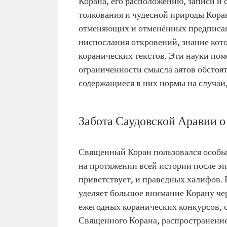
Корана, его расположению, записи и 
толкования и чудесной природы Кора
отменяющих и отменённых предписани
ниспослания откровений, знание кот
коранических текстов. Эти науки по
ограниченности смысла аятов обстоя
содержащиеся в них нормы на случаи
Забота Саудовской Аравии 
Священный Коран пользовался особы
на протяжении всей истории после эп
приветствует, и праведных халифов.
уделяет большое внимание Корану чер
ежегодных коранических конкурсов, 
Священного Корана, распространени