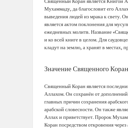
Священный Коран является Книгой А
Мухаммаду, да благословит его Аллах
выведения людей из мрака к свету. О
является актом поклонения для мусул
ежедневных молитв. Название «Свяще
и ко всей книге в целом. Для саудовц
кладут на землю, а хранят в местах,
Значение Священного Кора
Священный Коран является последн
Аллахом. Он сохранён от дополнений
главных причин сохранения арабского
арабской словесности. Он также явля
Аллах и приветствует. Пророк Мухамм
Коран посредством откровения через