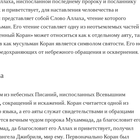
ллаха, ниспосланной последнему пророку и посланнику
 и приветствует, для наставления человечества и
н представляет собой Слово Аллаха, чтение которого
ьман. Его чтение составляет одну из неотъемлемых частей
нный Коран» может относиться как к отдельному аяту, та
ев как мусульман Коран является символом святости. Его н
 предохраняющих от небрежного обращения и осквернения.
на
им из небесных Писаний, ниспосланных Всевышним
, сокращений и искажений. Коран считается одной из
 языка, а его аяты служат свидетельствами и образцами
ется вечным чудом пророка Мухаммада, да благословит ег
ад, да благословит его Аллах и приветствует, получил
 ангела Джибриля, мир ему. Первоначально Коран был