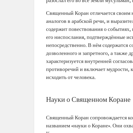
разослал его во все земли мусульман
Священный Коран отличается своим 
аналогов в арабской речи, и выразит
содержит повествования о событиях,
его ниспослания, подтверждённые и
непосредственно. В нём содержатся 
дозволенного и запретного, а также 
характеризуется внутренней согласо
противоречий и включает мудрости, к
исходить от человека.
Науки о Священном Коране
Священный Коран сопровождается к
названием «науки о Коране». Они ох