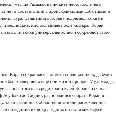
ления месяца Рамадан на нижнее небо, после чего
 23 лет в соответствии с происходившими событиями и
слания суры Священного Корана подразделяются на
, и мединские, ниспосланные после хиджры. Коран
 и аяты отличаются универсальностью и сохраняют свою
ный Коран сохранялся в памяти сподвижников, да будет
ание было завершено ещё при жизни пророка Мухаммада,
ует. После того как среди хранителей Корана из числа
ф Абу Бакр ас-Сиддик распорядился собрать Коран в
усульман различных областей возникли расхождения в
фан объединил их вокруг единого текста мусхафа и