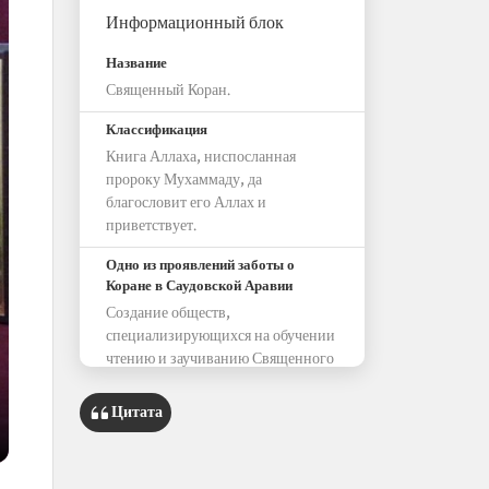
Информационный блок
Название
Священный Коран.
Классификация
Книга Аллаха, ниспосланная
пророку Мухаммаду, да
благословит его Аллах и
приветствует.
Одно из проявлений заботы о
Коране в Саудовской Аравии
Создание обществ,
специализирующихся на обучении
чтению и заучиванию Священного
Корана.
Цитата
Конкурсы
Международный конкурс имени
короля Абдул-Азиза по заучиванию