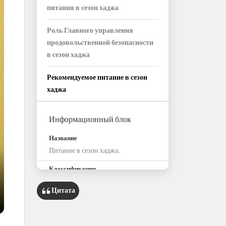
питания в сезон хаджа
Роль Главного управления
продовольственной безопасности
в сезон хаджа
Рекомендуемое питание в сезон
хаджа
Информационный блок
Название
Питание в сезон хаджа.
Классификация
Одна из услуг, предоставляемых
Цитата
Саудовской Аравией паломникам.
Надзорные органы
Министерство хаджа и умры.