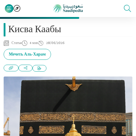
Кисва Каабы
Статья
4 мин
28/06/2026
Мечеть Аль-Харам