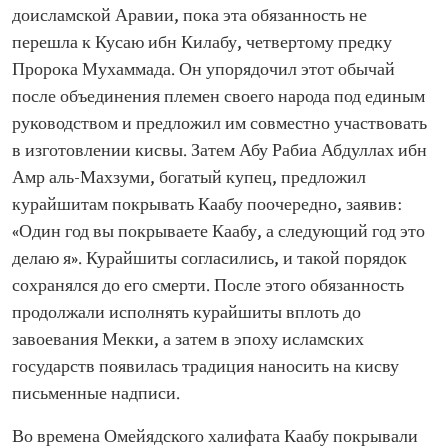
доисламской Аравии, пока эта обязанность не
перешла к Кусаю ибн Килабу, четвертому предку
Пророка Мухаммада. Он упорядочил этот обычай
после объединения племен своего народа под единым
руководством и предложил им совместно участвовать
в изготовлении кисвы. Затем Абу Рабиа Абдуллах ибн
Амр аль-Махзуми, богатый купец, предложил
курайшитам покрывать Каабу поочередно, заявив:
«Один год вы покрываете Каабу, а следующий год это
делаю я». Курайшиты согласились, и такой порядок
сохранялся до его смерти. После этого обязанность
продолжали исполнять курайшиты вплоть до
завоевания Мекки, а затем в эпоху исламских
государств появилась традиция наносить на кисву
письменные надписи.
Во времена Омейядского халифата Каабу покрывали