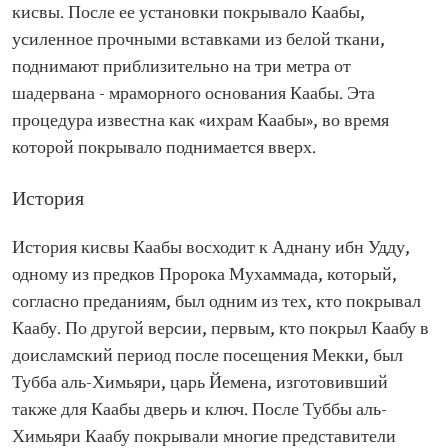
кисвы. После ее установки покрывало Каабы,
усиленное прочными вставками из белой ткани,
поднимают приблизительно на три метра от
шадервана - мраморного основания Каабы. Эта
процедура известна как «ихрам Каабы», во время
которой покрывало поднимается вверх.
История
История кисвы Каабы восходит к Аднану ибн Удду,
одному из предков Пророка Мухаммада, который,
согласно преданиям, был одним из тех, кто покрывал
Каабу. По другой версии, первым, кто покрыл Каабу в
доисламский период после посещения Мекки, был
Тубба аль-Химьяри, царь Йемена, изготовивший
также для Каабы дверь и ключ. После Туббы аль-
Химьяри Каабу покрывали многие представители