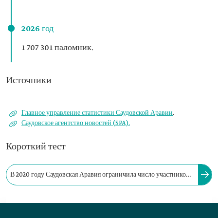
2026 год
1 707 301 паломник.
Источники
Главное управление статистики Саудовской Аравии
.
Саудовское агентство новостей (SPA).
Короткий тест
В 2020 году Саудовская Аравия ограничила число участников
хаджа до 1 000 паломников, находившихся на территории
страны, в связи с пандемией коронавирусной инфекции