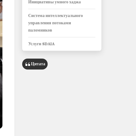
Инициативы умного хаджа
Система интеллектуального
управления потоками
паломников
Услуги SDAIA
Цитата