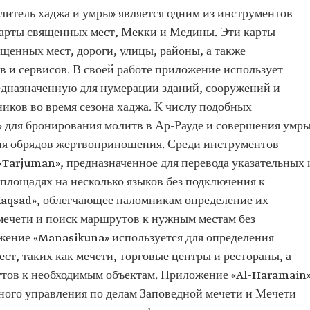
итель хаджа и умры» является одним из инструментов
карты священных мест, Мекки и Медины. Эти карты
ященных мест, дороги, улицы, районы, а также
 и сервисов. В своей работе приложение использует
дназначенную для нумерации зданий, сооружений и
иков во время сезона хаджа. К числу подобных
 для бронирования молитв в Ар-Рауде и совершения умры
ния обрядов жертвоприношения. Среди инструментов
«Tarjuman», предназначенное для перевода указательных 
площадях на несколько языков без подключения к
Maqsad», облегчающее паломникам определение их
ечети и поиск маршрутов к нужным местам без
жение «Manasikuna» используется для определения
ст, таких как мечети, торговые центры и рестораны, а
утов к необходимым объектам. Приложение «Al-Haramain
ьного управления по делам Заповедной мечети и Мечети