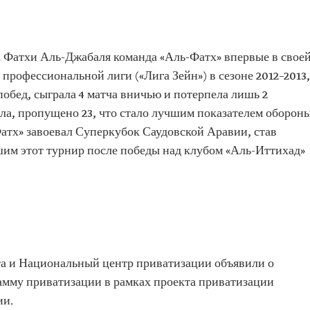
а Фатхи Аль-Джабаля команда «Аль-Фатх» впервые в свое
профессиональной лиги («Лига Зейн») в сезоне 2012–2013,
побед, сыграла 4 матча вничью и потерпела лишь 2
гола, пропущено 23, что стало лучшим показателем оборон
Фатх» завоевал Суперкубок Саудовской Аравии, став
им этот турнир после победы над клубом «Аль-Иттихад»
та и Национальный центр приватизации объявили о
амму приватизации в рамках проекта приватизации
ии.