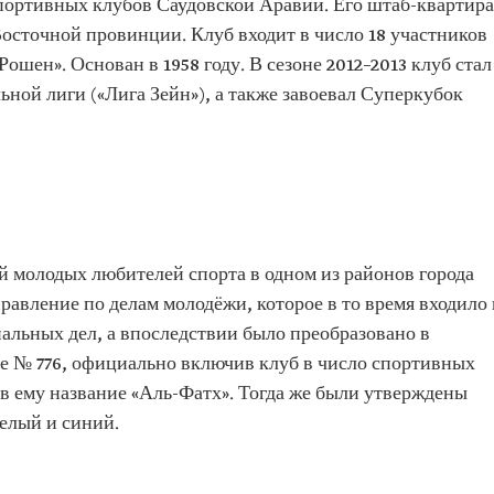
спортивных клубов Саудовской Аравии. Его штаб-квартира
осточной провинции. Клуб входит в число 18 участников
шен». Основан в 1958 году. В сезоне 2012–2013 клуб стал
ной лиги («Лига Зейн»), а также завоевал Суперкубок
й молодых любителей спорта в одном из районов города
равление по делам молодёжи, которое в то время входило 
альных дел, а впоследствии было преобразовано в
е № 776, официально включив клуб в число спортивных
в ему название «Аль-Фатх». Тогда же были утверждены
елый и синий.