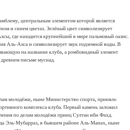
эмблему, центральным элементом которой является
лёном и синем цветах. Зелёный цвет символизирует
хсы, где находится крупнейший в мире пальмовый оазис.
ия Аль-Ахса и символизирует звук подземной воды. В
зывающую на название клуба, а ромбовидный элемент
 древнем письме муснад.
елам молодёжи, ныне Министерство спорта, приняло
портивного комплекса клуба. Первый камень заложил
ления по делам молодёжи принц Султан ибн Фахд.
ода Эль-Мубарраз, в бывшем районе Аль-Манах, ныне