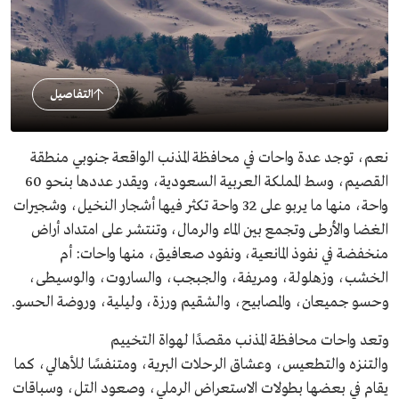
التفاصيل
نعم، توجد عدة واحات في محافظة المذنب الواقعة جنوبي منطقة
القصيم، وسط المملكة العربية السعودية، ويقدر عددها بنحو 60
واحة، منها ما يربو على 32 واحة تكثر فيها أشجار النخيل، وشجيرات
الغضا والأرطى وتجمع بين الماء والرمال، وتنتشر على امتداد أراض
منخفضة في نفوذ المانعية، ونفود صعافيق، منها واحات: أم
الخشب، وزهلولة، ومريفة، والجبجب، والساروت، والوسيطى،
وحسو جميعان، والمصابيح، والشقيم ورزة، وليلية، وروضة الحسو.
وتعد واحات محافظة المذنب مقصدًا لهواة التخييم
والتنزه والتطعيس، وعشاق الرحلات البرية، ومتنفسًا للأهالي، كما
يقام في بعضها بطولات الاستعراض الرملي، وصعود التل، وسباقات