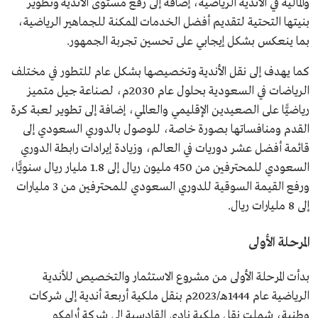
والمالية في الأندية الرياضية، إضافة إلى رفع مستوى الأندية وتطوير
بنيتها التحتية لتقديم أفضل الخدمات الممكنة للجماهير الرياضية،
بما ينعكس بشكل إيجابي على تحسين تجربة الجمهور.
كما يهدف إلى نقل الأندية وتخصيصها بشكل عام للتطور في مختلف
الرياضات في السعودية بحلول عام 2030م، لصناعة جيل متميز
رياضيًّا على الصعيدين الإقليمي والعالمي، إضافة إلى تطوير لعبة كرة
القدم ومنافساتها بصورة خاصة، للوصول بالدوري السعودي إلى
قائمة أفضل عشر دوريات في العالم، وزيادة إيرادات رابطة الدوري
السعودي للمحترفين من 450 مليون ريال إلى 1.8 مليار ريال سنويًّا،
ورفع القيمة السوقية للدوري السعودي للمحترفين من 3 مليارات
إلى 8 مليارات ريال.
المرحلة الأولى
بدأت المرحلة الأولى من مشروع الاستثمار والتخصيص للأندية
الرياضية عام 1444هـ/2023م بنقل ملكية أربعة أندية إلى شركات
وطنية، شملت نقل ملكية نادي القادسية إلى شركة أرامكو