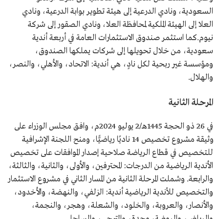
السعودية، ونادي الدرعية إلى هيئة تطوير بوابة الدرعية، ونادي
العلا إلى الهيئة الملكية لمحافظة العلا، ونادي الصقور إلى شركة
نيوم.كما استثمر صندوق الاستثمارات العامة في أربعة أندية
سعودية، من خلال تحويلها إلى شركات يملكها الصندوق،
ومؤسسة غير ربحية لكل نادٍ، هي أندية: الاتحاد، والأهلي، والنصر،
والهلال.
المرحلة الثانية
في 26 ذو الحجة 1445هـ/2 يوليو 2024م، وافق مجلس الوزراء على
وثيقة مشروع تخصيص 14 ناديًا رياضيًّا، ومنح اللجنة الإشرافية
للتخصيص في قطاع الرياضة صلاحية إصدار الموافقات على تخصيص
الأندية الرياضية من الدرجات: المحترفين، والأولى، والثانية، والثالثة،
والرابعة. وشملت المرحلة الثانية من المسار الثاني في مشروع الاستثمار
والتخصيص للأندية الرياضية أندية: الزلفي، والنهضة، والأخدود،
والأنصار، والعروبة، والخلود، والشعلة، وهجر، والنجمة،
والرياض، والروضة، وجدة، والترجي، والساحل.