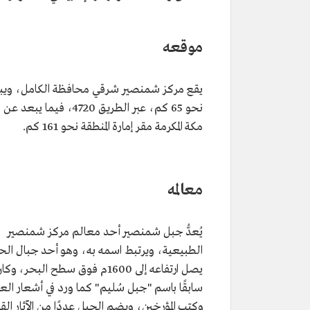
موقعه
يقع مركز شمنصير شرقي محافظة الكامل، ويب
نحو 65 كم، عبر الطريق 4720، فيما يب
مكة المكرمة مقر إمارة المنطقة نحو 161 كم.
معالمه
يُعدُّ جبل شمنصير أحد معالم مركز شمنصير
الطبيعية، ويرتبط اسمه به، وهو أحد جبال الح
يصل ارتفاعه إلى 1600م فوق سطح البحر،
سابقًا باسم "جبل سُليم" كما ورد في أشعار الع
وكتب المؤرخين، ويضم الجبل عددًا من الآثار الق