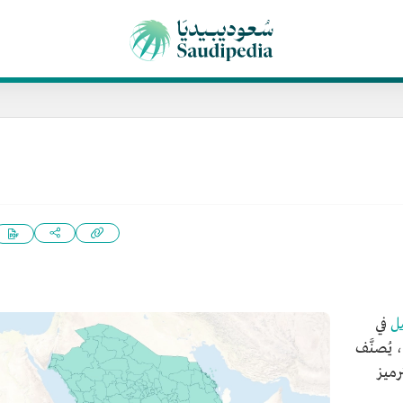
ل
في
، يُصنَّف
رميز