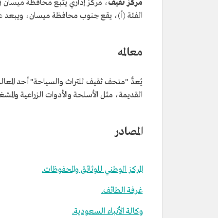
مركز ثقيف
، مركز إداري يتبع محافظة ميسان في
الفئة (أ)، يقع جنوب محافظة ميسان، ويبعد عنها نحو 37 كم، ويمكن الوصول إليه منها ع
معالمه
يُعدُّ "متحف ثقيف للتراث والسياحة" أحد المعالم
القديمة، مثل الأسلحة والأدوات الزراعية والمشغ
المصادر
المركز الوطني للوثائق والمحفوظات.
غرفة الطائف.
وكالة الأنباء السعودية.