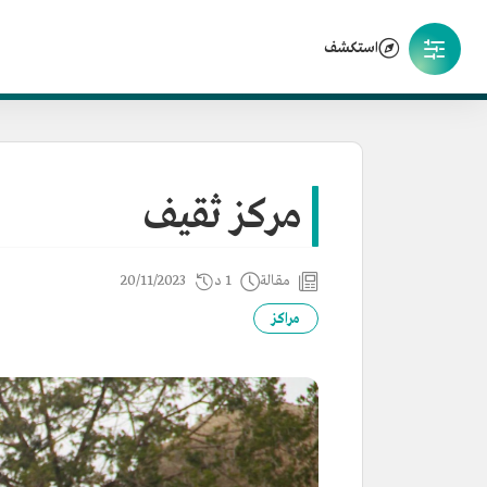
استكشف
مركز ثقيف
مقالة
1 د
20/11/2023
مراكز