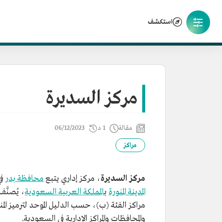
استكشف
مركز السديرة
مقالة
1 د
06/12/2023
مراكز
مركز السديرة
، مركز إداري يتبع
محافظة بدر
في
المدينة المنورة
ب
المملكة العربية السعودية
، يُصنَّ
مراكز الفئة (ب)، حسب الدليل الموحد لترميز الم
والمحافظات والمراكز الإدارية في السعودية.