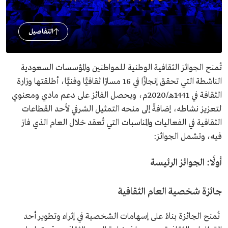
التفاصيل
تُمنح الجوائز الثقافية الوطنية للمواطنين والمؤسسات السعودية
الناشطة التي تحقق إنجازًا في 16 مسارًا ثقافيًّا وفنيًّا، أطلقتها وزارة
الثقافة في 1441هـ/2020م، ويحصل الفائز على دعم مادي ومعنوي
لتعزيز نشاطه، إضافةً إلى منحه التمثيل الشرفي لأحد القطاعات
الثقافية في الفعاليات والمناسبات التي تُعقد خلال العام الذي فاز
فيه، وتشمل الجوائز:
أولًا: الجوائز الرئيسة
جائزة شخصية العام الثقافية
تُمنح الجائزة بناءً على إسهامات الشخصية في إثراء وتطوير أحد