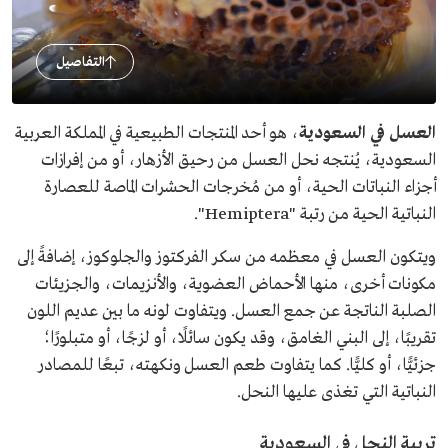
التفاصيل
العسل في السعودية
، هو أحد المنتجات الطبيعية في المملكة العربية
السعودية، يُنتجه نحل العسل من رحيق الأزهار، أو من إفرازات
أجزاء النباتات الحية، أو من مُخرجات الحشرات الماصة للعصارة
النباتية الحية من رتبة "Hemiptera".
ويتكون العسل في معظمه من سكر الفركتوز والجلوكوز، إضافةً إلى
مكونات أخرى، منها الأحماض العضوية، والأنزيمات، والجزيئات
الصلبة الناتجة عن جمع العسل. ويتفاوت لونه ما بين عديم اللون
تقريبًا، إلى البني الغامق، وقد يكون سائلًا، أو لزجًا، أو متبلورًا؛
جزئيًّا، أو كليًّا. كما يتفاوت طعم العسل ونكهته، تبعًا للمصادر
النباتية التي تغذى عليها النحل.
تربية النحل في السعودية