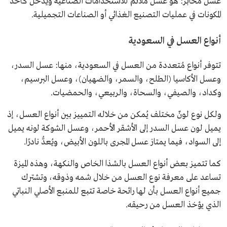
عسل مخابز: هو عسل ملائم للاستخدامات الصناعية ويدخل كأحد
المكونات في عمليات التصنيع الغذائي أو الصناعات التجميلية.
أنواع العسل في السعودية
تتوفر أنواع مُتعددة من العسل في السعودية، منها: عسل السدر،
وعسل الأكاسيا (الطلح، والسمر، والضهيان)، وعسل البرسيم،
وكداد، والصيفي، والسحاة، والربيعي، والحمضيات.
ولكل نوع لونٌ مختلف يُمكن من خلاله التمييز بين أنواع العسل، إذ
يميل لون عسل السدر إلى الأشقر الأحمر، وعسل الشوكة لونه يميل
إلى السواد، فيما يمتاز عسل المجرى باللون الأبيض، ويُعدُّ نادرًا.
كما تتميز بعض أنواع العسل بالشذا الخاص والنكهة، وهذه الميزة
تساعد على معرفة نوع العسل من خلال شمه وذوقه، وتشترك
جميع أنواع العسل بأن لها رائحة خاصة تتبع للمنبع الأصلي النباتي
الذي يؤخذ العسل من رحيقه.