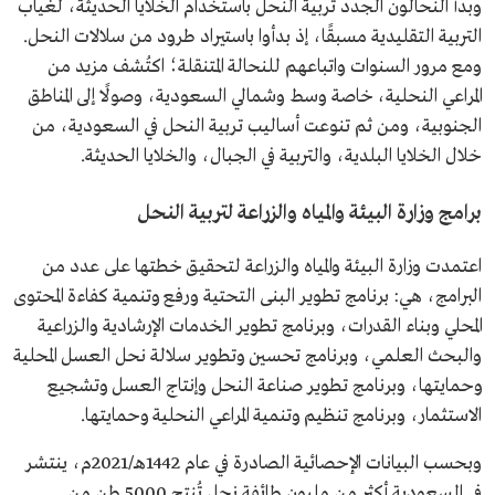
وبدأ النحالون الجدد تربية النحل باستخدام الخلايا الحديثة، لغياب
التربية التقليدية مسبقًا، إذ بدأوا باستيراد طرود من سلالات النحل.
ومع مرور السنوات واتباعهم للنحالة المتنقلة؛ اكتُشف مزيد من
المراعي النحلية، خاصة وسط وشمالي السعودية، وصولًا إلى المناطق
الجنوبية، ومن ثم تنوعت أساليب تربية النحل في السعودية، من
خلال الخلايا البلدية، والتربية في الجبال، والخلايا الحديثة.
برامج وزارة البيئة والمياه والزراعة لتربية النحل
اعتمدت وزارة البيئة والمياه والزراعة لتحقيق خطتها على عدد من
البرامج، هي: برنامج تطوير البنى التحتية ورفع وتنمية كفاءة المحتوى
المحلي وبناء القدرات، وبرنامج تطوير الخدمات الإرشادية والزراعية
والبحث العلمي، وبرنامج تحسين وتطوير سلالة نحل العسل المحلية
وحمايتها، وبرنامج تطوير صناعة النحل وإنتاج العسل وتشجيع
الاستثمار، وبرنامج تنظيم وتنمية المراعي النحلية وحمايتها.
وبحسب البيانات الإحصائية الصادرة في عام 1442هـ/2021م، ينتشر
في السعودية أكثر من مليون طائفة نحل تُنتج 5000 طن من